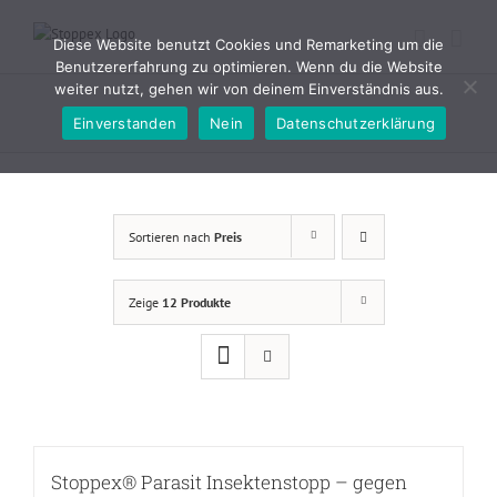
Zum
Inhalt
Diese Website benutzt Cookies und Remarketing um die
springen
Benutzererfahrung zu optimieren. Wenn du die Website
weiter nutzt, gehen wir von deinem Einverständnis aus.
Einverstanden
Nein
Datenschutzerklärung
Sortieren nach
Preis
Zeige
12 Produkte
Stoppex® Parasit Insektenstopp – gegen