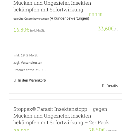
Mücken und Ungeziefer, Insekten
bekämpfen mit Sofortwirkung
(
4
Kundenbewertungen)
geprüfte Gesamtbewertungen
Bewertet
3
mit
5.00
33,60
€
von 5,
16,80
€
/
l
inkl. MwSt.
basierend
auf
Kundenbewertungen
inkl. 19 % MwSt.
zzgl.
Versandkosten
Produkt enthält: 0,5
l
In den Warenkorb
Details
Stoppex® Parasit Insektenstopp – gegen
Mücken und Ungeziefer, Insekten
bekämpfen mit Sofortwirkung – 2er Pack
28,50
€
/
1000
ml