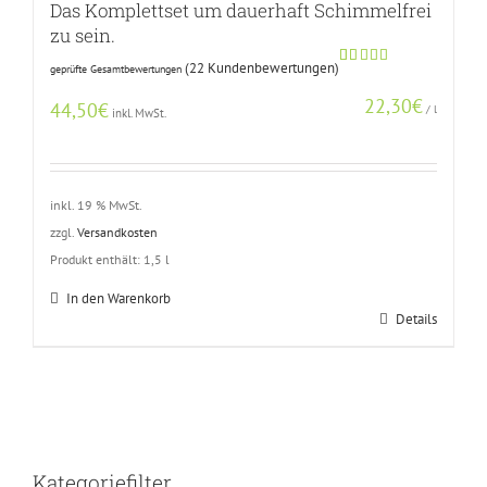
Das Komplettset um dauerhaft Schimmelfrei
zu sein.
(
22
Kundenbewertungen)
geprüfte Gesamtbewertungen
Bewertet
21
mit
5.00
22,30
€
von 5,
44,50
€
/
l
inkl. MwSt.
basierend
auf
Kundenbewertungen
inkl. 19 % MwSt.
zzgl.
Versandkosten
Produkt enthält: 1,5
l
In den Warenkorb
Details
Kategoriefilter