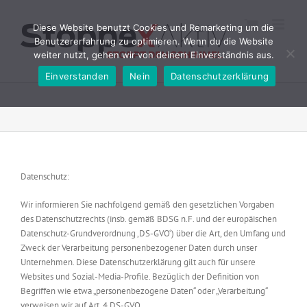
Zum
Inhalt
Diese Website benutzt Cookies und Remarketing um die
springen
Benutzererfahrung zu optimieren. Wenn du die Website
weiter nutzt, gehen wir von deinem Einverständnis aus.
Einverstanden
Nein
Datenschutzerklärung
Datenschutz:
Wir informieren Sie nachfolgend gemäß den gesetzlichen Vorgaben
des Datenschutzrechts (insb. gemäß BDSG n.F. und der europäischen
Datenschutz-Grundverordnung ‚DS-GVO‘) über die Art, den Umfang und
Zweck der Verarbeitung personenbezogener Daten durch unser
Unternehmen. Diese Datenschutzerklärung gilt auch für unsere
Websites und Sozial-Media-Profile. Bezüglich der Definition von
Begriffen wie etwa „personenbezogene Daten“ oder „Verarbeitung“
verweisen wir auf Art. 4 DS-GVO.