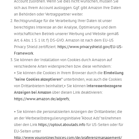
Account zuordnen. Wenn Sie dies nicht wünschen, müssen Sie
sich aus Ihrem Account ausloggen. Ggf. gibt Amazon Ihre Daten
an Behörden oder Vertragspartner weiter.
Rechtsgrundlage für die Verarbeitung Ihrer Daten ist unser
berechtigtes Interesse an der Analyse, Optimierung und dem
wirtschaftlichen Betrieb unserer Werbung und Website gemäß
Art. 6 Abs. 1 S. 1 lit. f) DS-GVO. Amazon ist nach dem EU-US
Privacy Shield zertifiziert:
https://www.privacyshield.gov/EU-US-
Framework
.
Sie können der Installation von Cookies durch Amazon auf
verschiedene Arten widersprechen bzw. diese verhindern:
• Sie können die Cookies in Ihrem Browser durch die
Einstellung
“keine Cookies akzeptieren”
unterbinden, was auch die Cookies
von Drittanbietern beinhaltet;• Sie können
interessenbezogene
Anzeigen bei Amazon
über diesen Link deaktivieren:
https://www.amazon.de/adprefs
;
• Sie können die personalisierten Anzeigen der Drittanbieter, die
an der Werbeselbstregulierungsinitiaive “About Ads” teilnehmen
über den Link
https://optout.aboutads.info
für US-Seiten oder für
EU-Seiten unter
http://www.youronlinechoices.com/de/praferenzmanagement/