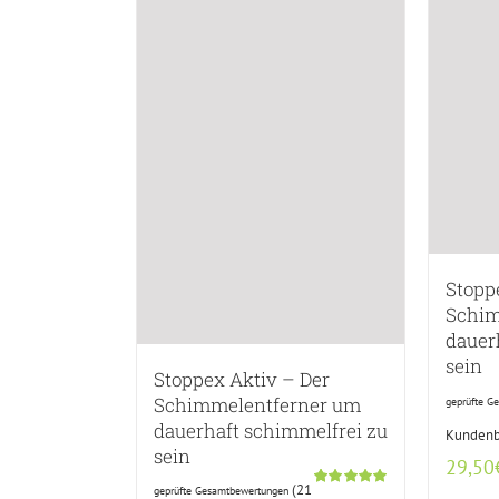
Stopp
Schim
dauer
sein
Stoppex Aktiv – Der
Schimmelentferner um
geprüfte G
dauerhaft schimmelfrei zu
Kundenb
sein
29,50
(
21
geprüfte Gesamtbewertungen
Bewertet
20