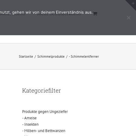
nutzt, gehen wir von deinem Einverständnis aus.
Mein Konto
Mein Benutzerkonto
Startseite
/
Schimmelprodukte
/
- Schimmelentferner
Kategoriefilter
Produkte gegen Ungeziefer
- Ameise
- Insekten
- Milben- und Bettwanzen