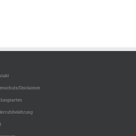
takt
enschutz/Disclaimer
lungsarten
errufsbelehrung
B