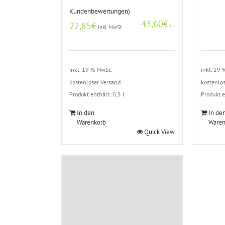
mit
5.00
Kundenbewertungen)
von 5,
basierend
43,60
€
22,85
€
/
l
auf
inkl. MwSt.
Kundenbewertungen
inkl. 19 % MwSt.
inkl. 19
kostenloser Versand
kostenlo
Produkt enthält: 0,5
l
Produkt 
In den
In de
Warenkorb
Waren
Quick View