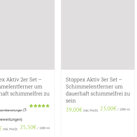
ex Aktiv 2er Set –
Stoppex Aktiv 3er Set –
melentferner um
Schimmelentferner um
haft schimmelfrei zu
dauerhaft schimmelfrei zu
sein
23,00
€
39,00
€
/
1000
ml
(
5
esamtbewertungen
inkl. MwSt.
Bewertet
4
mit
4.75
ewertungen)
von 5,
basierend
25,50
€
€
/
1000
ml
auf
inkl. MwSt.
Kundenbewertungen