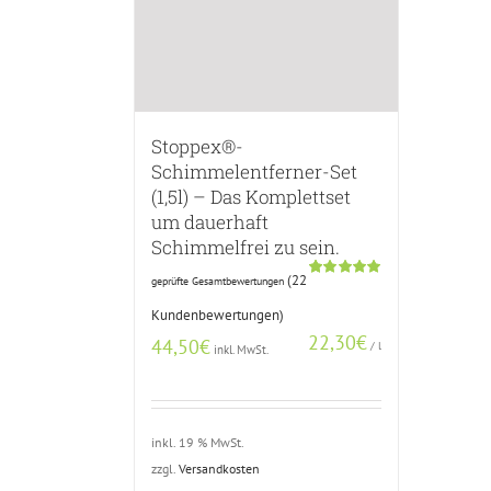
Stoppex®-
Schimmelentferner-Set
(1,5l) – Das Komplettset
um dauerhaft
Schimmelfrei zu sein.
(
22
geprüfte Gesamtbewertungen
Bewertet
21
mit
5.00
Kundenbewertungen)
von 5,
basierend
22,30
€
44,50
€
/
l
auf
inkl. MwSt.
Kundenbewertungen
inkl. 19 % MwSt.
zzgl.
Versandkosten