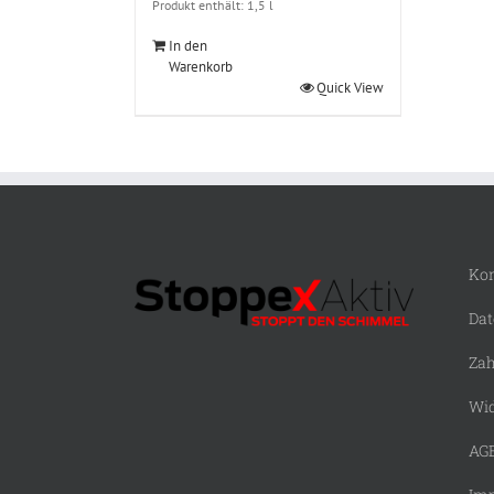
Produkt enthält: 1,5
l
In den
Warenkorb
Quick View
Kon
Dat
Zah
Wid
AG