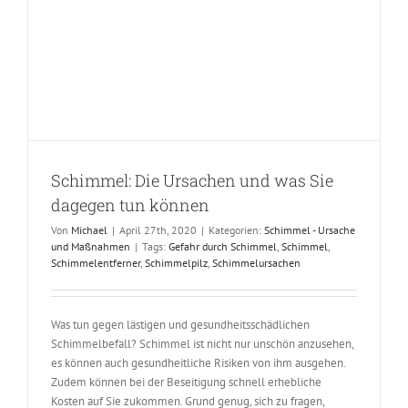
er
Schimmel: Die Ursachen und was Sie
dagegen tun können
Von
Michael
|
April 27th, 2020
|
Kategorien:
Schimmel - Ursache
und Maßnahmen
|
Tags:
Gefahr durch Schimmel
,
Schimmel
,
Schimmelentferner
,
Schimmelpilz
,
Schimmelursachen
Was tun gegen lästigen und gesundheitsschädlichen
Schimmelbefall? Schimmel ist nicht nur unschön anzusehen,
es können auch gesundheitliche Risiken von ihm ausgehen.
Zudem können bei der Beseitigung schnell erhebliche
Kosten auf Sie zukommen. Grund genug, sich zu fragen,