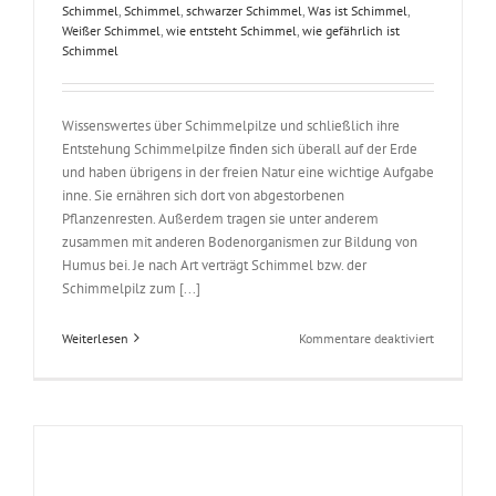
Schimmel
,
Schimmel
,
schwarzer Schimmel
,
Was ist Schimmel
,
Weißer Schimmel
,
wie entsteht Schimmel
,
wie gefährlich ist
Schimmel
Wissenswertes über Schimmelpilze und schließlich ihre
Entstehung Schimmelpilze finden sich überall auf der Erde
und haben übrigens in der freien Natur eine wichtige Aufgabe
inne. Sie ernähren sich dort von abgestorbenen
Pflanzenresten. Außerdem tragen sie unter anderem
zusammen mit anderen Bodenorganismen zur Bildung von
Humus bei. Je nach Art verträgt Schimmel bzw. der
Schimmelpilz zum [...]
für
Weiterlesen
Kommentare deaktiviert
Was
ist
ein
Schimmelp
und
wie
entsteht