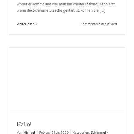
woher er kommt und wie man ihn wieder loswird. Denn erst,
wenn die Schimmelursache geklärt ist, können Sie [...]
für
Weiterlesen
Kommentare deaktiviert
Schimmel:
Die
Ursachen
und
was
Sie
dagegen
tun
können
Hallo!
Von
Michael
|
Februar 29th, 2020
|
Kategorien:
Schimmel -