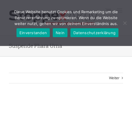
Zum
Inhalt
Diese Website benutzt Cookies und Remarketing um die
springen
Benutzererfahrung zu optimieren. Wenn du die Website
weiter nutzt, gehen wir von deinem Einverständnis aus.
Einverstanden
Nein
Datenschutzerklärung
Suspende Phara Urna
Weiter
View
Larger
Image