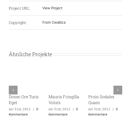
Project URL:
View Project
Copyright:
From Creattica
Ähnliche Projekte
Donec Ore Turis
Mauris Fringilla
Proin Sodales
N
Eget
Voluts
Quam
E
Juli 31st, 2012
|
0
Juli 31st, 2012
|
0
Juli 31st, 2012
|
0
Ju
Kommentare
Kommentare
Kommentare
K