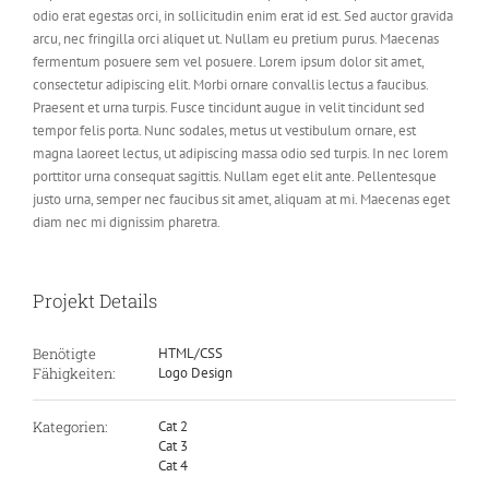
odio erat egestas orci, in sollicitudin enim erat id est. Sed auctor gravida
arcu, nec fringilla orci aliquet ut. Nullam eu pretium purus. Maecenas
fermentum posuere sem vel posuere. Lorem ipsum dolor sit amet,
consectetur adipiscing elit. Morbi ornare convallis lectus a faucibus.
Praesent et urna turpis. Fusce tincidunt augue in velit tincidunt sed
tempor felis porta. Nunc sodales, metus ut vestibulum ornare, est
magna laoreet lectus, ut adipiscing massa odio sed turpis. In nec lorem
porttitor urna consequat sagittis. Nullam eget elit ante. Pellentesque
justo urna, semper nec faucibus sit amet, aliquam at mi. Maecenas eget
diam nec mi dignissim pharetra.
Projekt Details
Benötigte
HTML/CSS
Fähigkeiten:
Logo Design
Kategorien:
Cat 2
Cat 3
Cat 4