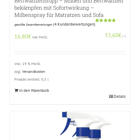
Bettwanzenstopp – Milben und Bettwanzen
bekämpfen mit Sofortwirkung –
Milbenspray für Matratzen und Sofa
(
4
Kundenbewertungen)
geprüfte Gesamtbewertungen
Bewertet
3
mit
5.00
33,60
€
von 5,
16,80
€
/
l
inkl. MwSt.
basierend
auf
Kundenbewertungen
inkl. 19 % MwSt.
zzgl.
Versandkosten
Produkt enthält: 0,5
l
In den Warenkorb
Details