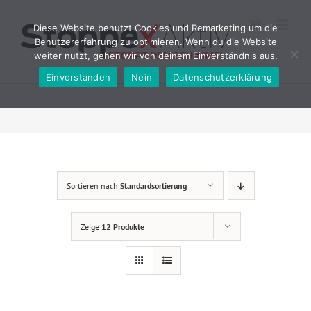
Zum
Inhalt
Diese Website benutzt Cookies und Remarketing um die
springen
Benutzererfahrung zu optimieren. Wenn du die Website
weiter nutzt, gehen wir von deinem Einverständnis aus.
Einverstanden
Nein
Datenschutzerklärung
Sortieren nach
Standardsortierung
Zeige
12 Produkte