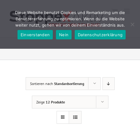
Zum
Inhalt
Diese Website benutzt Cookies und Remarketing um die
springen
Benutzererfahrung zu optimieren. Wenn du die Website
weiter nutzt, gehen wir von deinem Einverständnis aus.
Einverstanden
Nein
Datenschutzerklärung
Sortieren nach
Standardsortierung
Zeige
12 Produkte