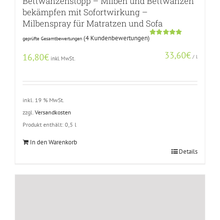
Bettwanzenstopp – Milben und Bettwanzen
bekämpfen mit Sofortwirkung –
Milbenspray für Matratzen und Sofa
(
4
Kundenbewertungen)
geprüfte Gesamtbewertungen
Bewertet
3
mit
5.00
33,60
€
von 5,
16,80
€
/
l
inkl. MwSt.
basierend
auf
Kundenbewertungen
inkl. 19 % MwSt.
zzgl.
Versandkosten
Produkt enthält: 0,5
l
In den Warenkorb
Details