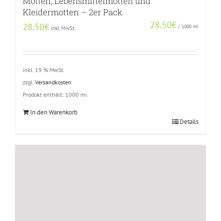
Motten, Lebensmittelmotten und
Kleidermotten – 2er Pack
28,50
€
28,50
€
/
1000
ml
inkl. MwSt.
inkl. 19 % MwSt.
zzgl.
Versandkosten
Produkt enthält: 1000
ml
In den Warenkorb
Details