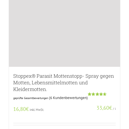
Stoppex® Parasit Mottenstopp- Spray gegen
Motten, Lebensmittelmotten und
Kleidermotten.
(
6
Kundenbewertungen)
geprüfte Gesamtbewertungen
Bewertet
5
mit
4.60
33,60
€
von 5,
16,80
€
/
l
inkl. MwSt.
basierend
auf
Kundenbewertungen