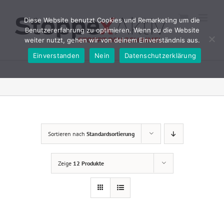
Zum
Inhalt
Diese Website benutzt Cookies und Remarketing um die
springen
Benutzererfahrung zu optimieren. Wenn du die Website
weiter nutzt, gehen wir von deinem Einverständnis aus.
Einverstanden
Nein
Datenschutzerklärung
Sortieren nach
Standardsortierung
Zeige
12 Produkte