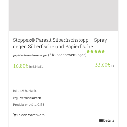
Stoppex® Parasit Silberfischstopp – Spray
gegen Silberfische und Papierfische
(
3
Kundenbewertungen)
geprüfte Gesamtbewertungen
Bewertet
2
mit
5.00
33,60
€
von 5,
16,80
€
/
l
inkl. MwSt.
basierend
auf
Kundenbewertungen
inkl. 19 % MwSt.
zzgl.
Versandkosten
Produkt enthält: 0,5
l
In den Warenkorb
Details