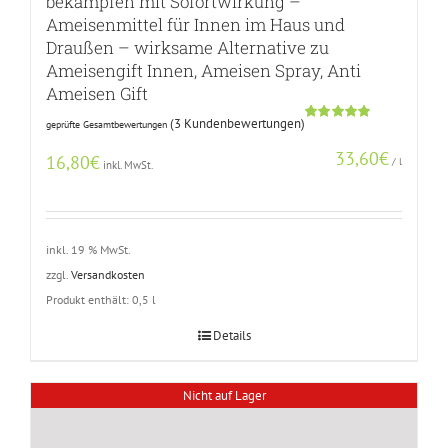
bekämpfen mit Sofortwirkung –
Ameisenmittel für Innen im Haus und
Draußen – wirksame Alternative zu
Ameisengift Innen, Ameisen Spray, Anti
Ameisen Gift
(
3
Kundenbewertungen)
geprüfte Gesamtbewertungen
Bewertet
2
mit
5.00
33,60
€
von 5,
16,80
€
/
l
inkl. MwSt.
basierend
auf
Kundenbewertungen
inkl. 19 % MwSt.
zzgl.
Versandkosten
Produkt enthält: 0,5
l
Details
Nicht auf Lager