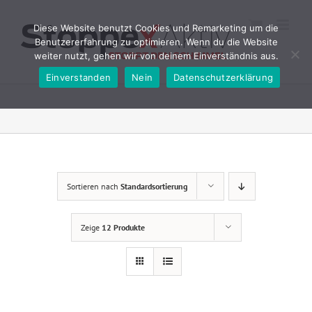
Zum
Inhalt
Diese Website benutzt Cookies und Remarketing um die
springen
Benutzererfahrung zu optimieren. Wenn du die Website
weiter nutzt, gehen wir von deinem Einverständnis aus.
Einverstanden
Nein
Datenschutzerklärung
Sortieren nach
Standardsortierung
Zeige
12 Produkte