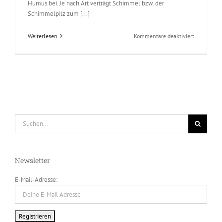
Humus bei. Je nach Art verträgt Schimmel bzw. der
Schimmelpilz zum [...]
für
Weiterlesen
Kommentare deaktiviert
Was
ist
ein
Schimmelp
und
wie
entsteht
er
Suche
nach:
Newsletter
E-Mail-Adresse: