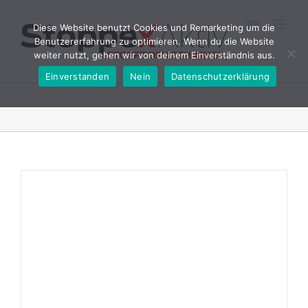
Zum
Inhalt
Diese Website benutzt Cookies und Remarketing um die
springen
Benutzererfahrung zu optimieren. Wenn du die Website
weiter nutzt, gehen wir von deinem Einverständnis aus.
Einverstanden
Nein
Datenschutzerklärung