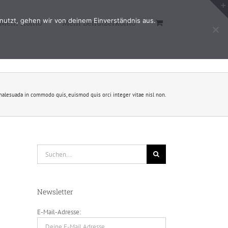
nutzt, gehen wir von deinem Einverständnis aus.
Mein Konto
Mein Benutzerkonto
malesuada in commodo quis, euismod quis orci integer vitae nisl non.
Suche
nach:
Newsletter
E-Mail-Adresse: