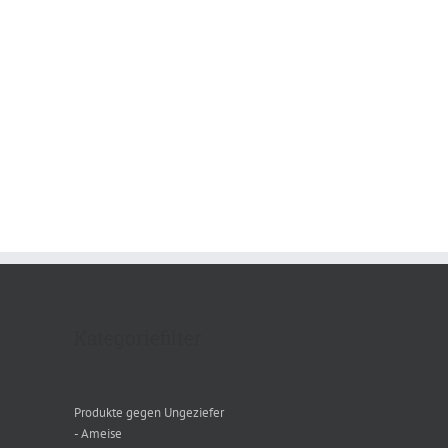
Kategoriefilter
Produkte gegen Ungeziefer
- Ameise