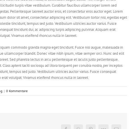
llicitudin turpis vitae vestibulum. Curabitur faucibus ullamcorper lorem sed
estas. Pellentesque laoreet auctor eros, et consectetur eros auctor eget. Lorem
sum dolor sit amet, consectetur adipiscing elit. Vestibulum tortor nisi, egestas eget
lestie tincidunt, tempus sed justo. Vestibulum ultricies auctor varius. Fusce
nsequat tincidunt dui, ac adipiscing turpis adipiscing pulvinar. Aliquam erat
lutpat. Vivamus eleifend rhoncus nulla in laoreet.
liquam commodo gravida magna eget tincidunt. Fusce nisi augue, malesuada in
ue ullamcorper blandit. Donec vitae nibh ipsum, vitae semper orci. Nunc sed elit
aoreet. Sed pharetra lectus in arcu pellentesque et iaculis justo pellentesque.
Class aptent taciti sociosqu ad litora torquent per conubia nostra, per inceptos
idunt, tempus sed justo. Vestibulum ultricies auctor varius. Fusce consequat
am erat volutpat. Vivamus eleifend rhoncus nulla in laoreet.
ng
|
0 Kommentare