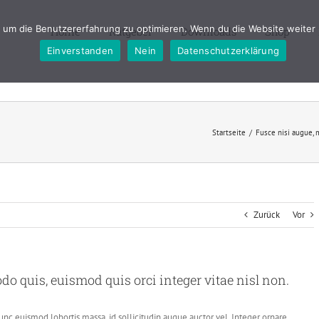
um die Benutzererfahrung zu optimieren. Wenn du die Website weiter 
Home
Ratgeber
Downloads
Shop
Einverstanden
Nein
Datenschutzerklärung
Startseite
/
Fusce nisi augue, 
Zurück
Vor
 quis, euismod quis orci integer vitae nisl non.
nc euismod lobortis massa, id sollicitudin augue auctor vel. Integer ornare