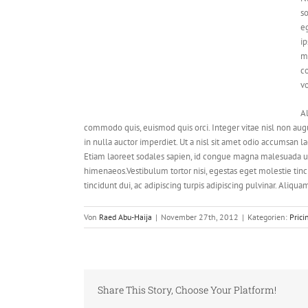
so
eg
ip
mo
co
vo
A
commodo quis, euismod quis orci. Integer vitae nisl non aug
in nulla auctor imperdiet. Ut a nisl sit amet odio accumsan l
Etiam laoreet sodales sapien, id congue magna malesuada ut. 
himenaeos.Vestibulum tortor nisi, egestas eget molestie tinc
tincidunt dui, ac adipiscing turpis adipiscing pulvinar. Aliqu
Von
Raed Abu-Haija
|
November 27th, 2012
|
Kategorien:
Prici
Share This Story, Choose Your Platform!