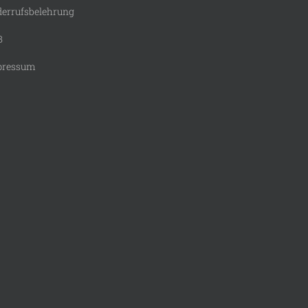
errufsbelehrung
B
pressum