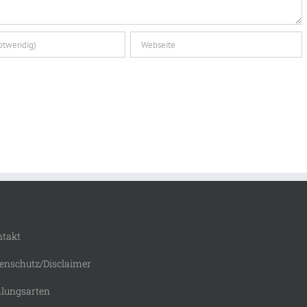
takt
enschutz/Disclaimer
lungsarten