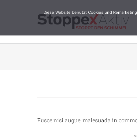
Zum
Inhalt
Diese Website benutzt Cookies und Remarketing 
springen
Fusce nisi augue, malesuada in commodo
Nu