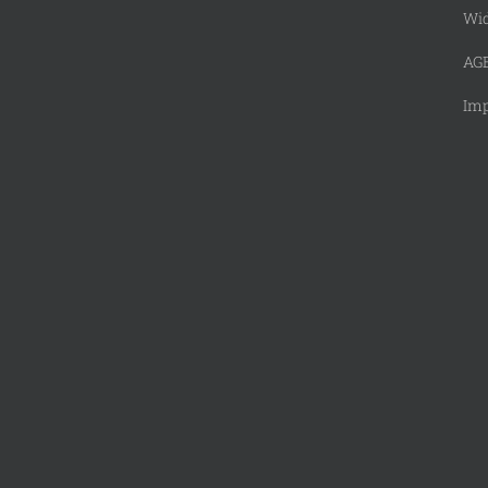
Wid
AG
Im