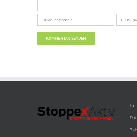
Kon
Dat
Zah