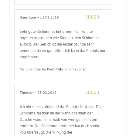
Hans Egon
–
13.01.2019
Bewertet
mit
5
von 5
Sehr guter Schimmel Entferner! Man konnte
regelrecht zusehen wie Stoppex den Schimmel
auflöst. Der Geruch ist die ersten Stunde sehr
penetrant daher gut lüften. Ich kann das Produkt nur
empfehlen.
Nicht verifizierter Kauf.
Mehr Informationen
Thorsten
–
25.02.2019
Bewertet
mit
5
von 5
Ich bin super zufrieden! das Produkt ist klasse. Die
Schimmelflecken an der Wand oberhalb der
Dusche waren innerhalb von wenigen Minuten
entfernt. Der Schimmelentferner hat mich somit
voll überzeugt. Die Wirkung der