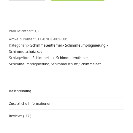
Schimmelentferner-
Set
(1,5l)
-
Das
Produkt enthält: 1,5
l
Komplettset
Artikelnummer:
STX-BNDL-001-001
um
Kategorien:
- Schimmelentferner
,
- Schimmelimprägnierung
,
-
dauerhaft
Schimmelschutz-set
Schimmelfrei
Schlagwörter:
Schimmel-ex
,
Schimmelentferner
,
zu
Schimmelimprägnierung
,
Schimmelschutz
,
Schimmelset
sein.
Menge
Beschreibung
Zusätzliche Informationen
Reviews ( 22 )