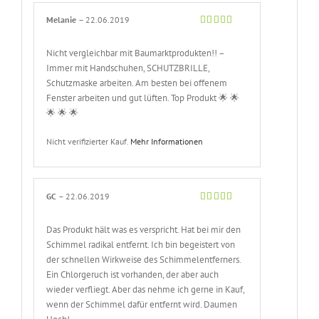
Melanie
–
22.06.2019
Bewertet
mit
5
von 5
Nicht vergleichbar mit Baumarktprodukten!! –
Immer mit Handschuhen, SCHUTZBRILLE,
Schutzmaske arbeiten. Am besten bei offenem
Fenster arbeiten und gut lüften. Top Produkt 🌟 🌟
🌟 🌟 🌟
Nicht verifizierter Kauf.
Mehr Informationen
GC
–
22.06.2019
Bewertet
mit
5
von 5
Das Produkt hält was es verspricht. Hat bei mir den
Schimmel radikal entfernt. Ich bin begeistert von
der schnellen Wirkweise des Schimmelentferners.
Ein Chlorgeruch ist vorhanden, der aber auch
wieder verfliegt. Aber das nehme ich gerne in Kauf,
wenn der Schimmel dafür entfernt wird. Daumen