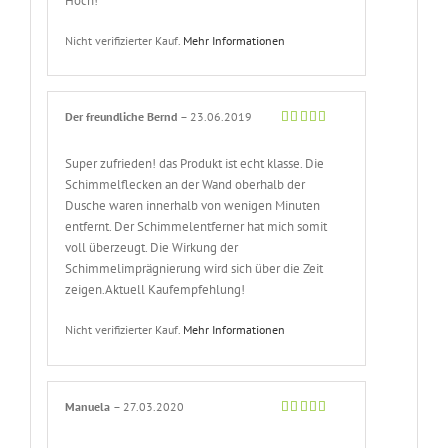
Hoch!
Nicht verifizierter Kauf.
Mehr Informationen
Der freundliche Bernd
–
23.06.2019
Bewertet
mit
5
von 5
Super zufrieden! das Produkt ist echt klasse. Die
Schimmelflecken an der Wand oberhalb der
Dusche waren innerhalb von wenigen Minuten
entfernt. Der Schimmelentferner hat mich somit
voll überzeugt. Die Wirkung der
Schimmelimprägnierung wird sich über die Zeit
zeigen.Aktuell Kaufempfehlung!
Nicht verifizierter Kauf.
Mehr Informationen
Manuela
–
27.03.2020
Bewertet
mit
5
von 5