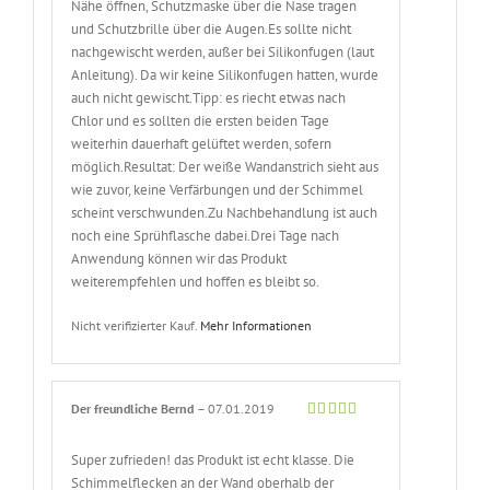
Nähe öffnen, Schutzmaske über die Nase tragen
und Schutzbrille über die Augen.Es sollte nicht
nachgewischt werden, außer bei Silikonfugen (laut
Anleitung). Da wir keine Silikonfugen hatten, wurde
auch nicht gewischt.Tipp: es riecht etwas nach
Chlor und es sollten die ersten beiden Tage
weiterhin dauerhaft gelüftet werden, sofern
möglich.Resultat: Der weiße Wandanstrich sieht aus
wie zuvor, keine Verfärbungen und der Schimmel
scheint verschwunden.Zu Nachbehandlung ist auch
noch eine Sprühflasche dabei.Drei Tage nach
Anwendung können wir das Produkt
weiterempfehlen und hoffen es bleibt so.
Nicht verifizierter Kauf.
Mehr Informationen
Der freundliche Bernd
–
07.01.2019
Bewertet
mit
5
von 5
Super zufrieden! das Produkt ist echt klasse. Die
Schimmelflecken an der Wand oberhalb der