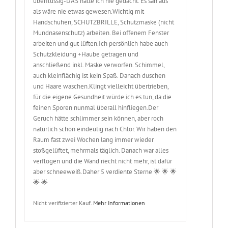
überflüssig-DAS hätte ich nie gedacht. Es sah aus
als wäre nie etwas gewesen.Wichtig mit
Handschuhen, SCHUTZBRILLE, Schutzmaske (nicht
Mundnasenschutz) arbeiten. Bei offenem Fenster
arbeiten und gut lüften.Ich persönlich habe auch
Schutzkleidung +Haube getragen und
anschließend inkl. Maske verworfen. Schimmel,
auch kleinflächig ist kein Spaß. Danach duschen
und Haare waschen.Klingt vielleicht übertrieben,
für die eigene Gesundheit würde ich es tun, da die
feinen Sporen nunmal überall hinfliegen.Der
Geruch hätte schlimmer sein können, aber roch
natürlich schon eindeutig nach Chlor. Wir haben den
Raum fast zwei Wochen lang immer wieder
stoßgelüftet, mehrmals täglich. Danach war alles
verflogen und die Wand riecht nicht mehr, ist dafür
aber schneeweiß.Daher 5 verdiente Sterne 🌟 🌟 🌟
🌟 🌟
Nicht verifizierter Kauf.
Mehr Informationen