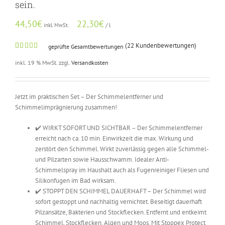
sein.
44,50
€
22,30
€
/
l
inkl. MwSt.
(
22
Kundenbewertungen)
geprüfte Gesamtbewertungen
Bewertet
21
mit
5.00
inkl. 19 % MwSt.
zzgl.
Versandkosten
von 5,
basierend
auf
Kundenbewertungen
Jetzt im praktischen Set – Der Schimmelentferner und
Schimmelimprägnierung zusammen!
✔️ WIRKT SOFORT UND SICHTBAR – Der Schimmelentferner
erreicht nach ca. 10 min. Einwirkzeit die max. Wirkung und
zerstört den Schimmel. Wirkt zuverlässig gegen alle Schimmel-
und Pilzarten sowie Hausschwamm. Idealer Anti-
Schimmelspray im Haushalt auch als Fugenreiniger Fliesen und
Silikonfugen im Bad wirksam.
✔️ STOPPT DEN SCHIMMEL DAUERHAFT – Der Schimmel wird
sofort gestoppt und nachhaltig vernichtet. Beseitigt dauerhaft
Pilzansätze, Bakterien und Stockflecken. Entfernt und entkeimt
Schimmel, Stockflecken, Algen und Moos. Mit Stoppex Protect