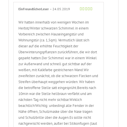
EinFreundlicherLeser
–
24.05.2019
Bewertet
mit
5
von 5
Wir hatten innerhalb von wenigen Wochen im
Herbst/Winter schwarzen Schimmel in einem
Vorbereich zwischen Hauseingangstür und
Wohnungstür (ca. 1,5qm). Vermutlich lässt sich
dieser auf die erhöhte Feuchtigkeit der
Überwinterungspflanzen zurückführen, die wir dort
geparkt hatten.Der Schimmel war in einem Winkel
zur Außerwand und schnell gut sichtbar auf der
weißen, mit Kalkfarbe gestrichenen Wand.Wir
zweifelten zunächst, ob die schwarzen Flecken und
Streifen überhaupt weggehen würden. Wir haben
die betroffene Stelle satt eingesprüht.Bereits nach
10min war die Stelle hellbraun verfärbt und am
nächsten Tag nicht mehr sichtbar.Wirklich
beachtlich!Wichtig: unbedingt alle Fenster in der
Nähe öffnen, Schutzmaske über die Nase tragen
und Schutzbrille über die Augen.Es sollte nicht
nachgewischt werden, außer bei Silikonfugen (laut