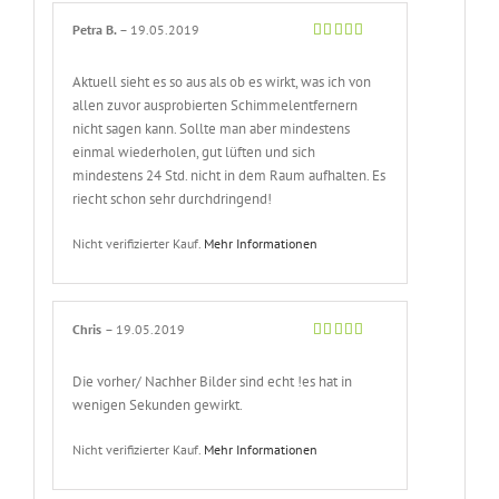
Petra B.
–
19.05.2019
Bewertet
mit
5
von 5
Aktuell sieht es so aus als ob es wirkt, was ich von
allen zuvor ausprobierten Schimmelentfernern
nicht sagen kann. Sollte man aber mindestens
einmal wiederholen, gut lüften und sich
mindestens 24 Std. nicht in dem Raum aufhalten. Es
riecht schon sehr durchdringend!
Nicht verifizierter Kauf.
Mehr Informationen
Chris
–
19.05.2019
Bewertet
mit
5
von 5
Die vorher/ Nachher Bilder sind echt !es hat in
wenigen Sekunden gewirkt.
Nicht verifizierter Kauf.
Mehr Informationen