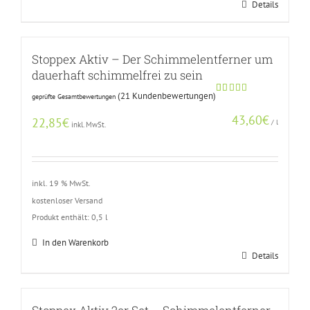
Details
Stoppex Aktiv – Der Schimmelentferner um
dauerhaft schimmelfrei zu sein
(
21
Kundenbewertungen)
geprüfte Gesamtbewertungen
Bewertet
20
mit
5.00
43,60
€
von 5,
22,85
€
/
l
inkl. MwSt.
basierend
auf
Kundenbewertungen
inkl. 19 % MwSt.
kostenloser Versand
Produkt enthält: 0,5
l
In den Warenkorb
Details