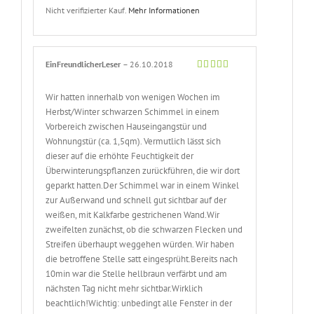
Nicht verifizierter Kauf.
Mehr Informationen
EinFreundlicherLeser
–
26.10.2018
Bewertet
mit
5
von 5
Wir hatten innerhalb von wenigen Wochen im
Herbst/Winter schwarzen Schimmel in einem
Vorbereich zwischen Hauseingangstür und
Wohnungstür (ca. 1,5qm). Vermutlich lässt sich
dieser auf die erhöhte Feuchtigkeit der
Überwinterungspflanzen zurückführen, die wir dort
geparkt hatten.Der Schimmel war in einem Winkel
zur Außerwand und schnell gut sichtbar auf der
weißen, mit Kalkfarbe gestrichenen Wand.Wir
zweifelten zunächst, ob die schwarzen Flecken und
Streifen überhaupt weggehen würden. Wir haben
die betroffene Stelle satt eingesprüht.Bereits nach
10min war die Stelle hellbraun verfärbt und am
nächsten Tag nicht mehr sichtbar.Wirklich
beachtlich!Wichtig: unbedingt alle Fenster in der