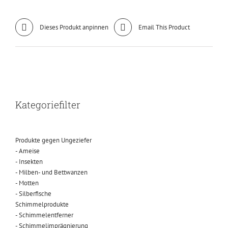
Dieses Produkt anpinnen
Email This Product
Kategoriefilter
Produkte gegen Ungeziefer
- Ameise
- Insekten
- Milben- und Bettwanzen
- Motten
- Silberfische
Schimmelprodukte
- Schimmelentferner
- Schimmelimprägnierung