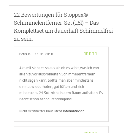
22 Bewertungen für
Stoppex®-
Schimmelentferner-Set (1,5l) – Das
Komplettset um dauerhaft Schimmelfrei
zu sein.
Petra B.
–
11.01.2018
Bewertet
mit
5
von 5
Aktuell sieht es so aus als ob es wirkt, was ich von
allen zuvor ausprobierten Schimmelentfernern
nicht sagen kann. Sollte man aber mindestens
einmal wiederholen, gut lüften und sich
mindestens 24 Std. nicht in dem Raum aufhalten. Es
riecht schon sehr durchdringend!
Nicht verifizierter Kauf.
Mehr Informationen