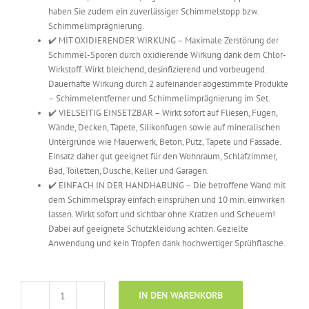
haben Sie zudem ein zuverlässiger Schimmelstopp bzw.
Schimmelimprägnierung.
✔️ MIT OXIDIERENDER WIRKUNG – Maximale Zerstörung der
Schimmel-Sporen durch oxidierende Wirkung dank dem Chlor-
Wirkstoff. Wirkt bleichend, desinfizierend und vorbeugend.
Dauerhafte Wirkung durch 2 aufeinander abgestimmte Produkte
– Schimmelentferner und Schimmelimprägnierung im Set.
✔️ VIELSEITIG EINSETZBAR – Wirkt sofort auf Fliesen, Fugen,
Wände, Decken, Tapete, Silikonfugen sowie auf mineralischen
Untergründe wie Mauerwerk, Beton, Putz, Tapete und Fassade.
Einsatz daher gut geeignet für den Wohnraum, Schlafzimmer,
Bad, Toiletten, Dusche, Keller und Garagen.
✔️ EINFACH IN DER HANDHABUNG – Die betroffene Wand mit
dem Schimmelspray einfach einsprühen und 10 min. einwirken
lassen. Wirkt sofort und sichtbar ohne Kratzen und Scheuern!
Dabei auf geeignete Schutzkleidung achten. Gezielte
Anwendung und kein Tropfen dank hochwertiger Sprühflasche.
IN DEN WARENKORB
Stoppex®-