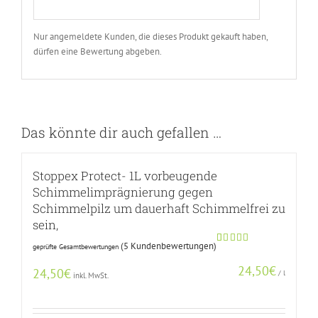
Nur angemeldete Kunden, die dieses Produkt gekauft haben,
dürfen eine Bewertung abgeben.
Das könnte dir auch gefallen …
Stoppex Protect- 1L vorbeugende
Schimmelimprägnierung gegen
Schimmelpilz um dauerhaft Schimmelfrei zu
sein,
(
5
Kundenbewertungen)
geprüfte Gesamtbewertungen
Bewertet
4
mit
4.75
24,50
€
von 5,
24,50
€
/
l
inkl. MwSt.
basierend
auf
Kundenbewertungen