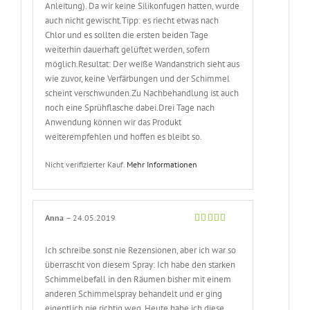
Anleitung). Da wir keine Silikonfugen hatten, wurde
auch nicht gewischt.Tipp: es riecht etwas nach
Chlor und es sollten die ersten beiden Tage
weiterhin dauerhaft gelüftet werden, sofern
möglich.Resultat: Der weiße Wandanstrich sieht aus
wie zuvor, keine Verfärbungen und der Schimmel
scheint verschwunden.Zu Nachbehandlung ist auch
noch eine Sprühflasche dabei.Drei Tage nach
Anwendung können wir das Produkt
weiterempfehlen und hoffen es bleibt so.
Nicht verifizierter Kauf.
Mehr Informationen
Anna
–
24.05.2019
Bewertet
mit
5
von 5
Ich schreibe sonst nie Rezensionen, aber ich war so
überrascht von diesem Spray: Ich habe den starken
Schimmelbefall in den Räumen bisher mit einem
anderen Schimmelspray behandelt und er ging
eigentlich nie richtig weg. Heute habe ich diese