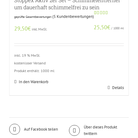
Stoppex Aktiv 2er Set – Schimmelentferner
um dauerhaft schimmelfrei zu sein
(
5
Kundenbewertungen)
geprüfte Gesamtbewertungen
Bewertet
4
mit
4.75
25,50
€
von 5,
29,50
€
/
1000
ml
inkl. MwSt.
basierend
auf
Kundenbewertungen
inkl. 19 % MwSt.
kostenloser Versand
Produkt enthält: 1000
ml
In den Warenkorb
Details
Über dieses Produkt
Auf Facebook teilen
twittern