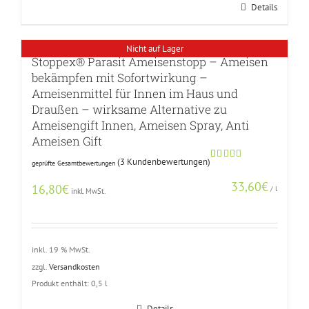
Details
Nicht auf Lager
Stoppex® Parasit Ameisenstopp – Ameisen
bekämpfen mit Sofortwirkung –
Ameisenmittel für Innen im Haus und
Draußen – wirksame Alternative zu
Ameisengift Innen, Ameisen Spray, Anti
Ameisen Gift
(
3
Kundenbewertungen)
geprüfte Gesamtbewertungen
Bewertet
2
mit
5.00
33,60
€
von 5,
16,80
€
/
l
inkl. MwSt.
basierend
auf
Kundenbewertungen
inkl. 19 % MwSt.
zzgl.
Versandkosten
Produkt enthält: 0,5
l
Details