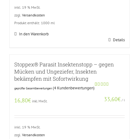
inkl. 19 % MwSt.
zzgl.
Versandkosten
Produkt enthält: 1000
ml
In den Warenkorb
Details
Stoppex® Parasit Insektenstopp – gegen
Mücken und Ungeziefer, Insekten
bekämpfen mit Sofortwirkung
(
4
Kundenbewertungen)
geprüfte Gesamtbewertungen
Bewertet
3
mit
5.00
33,60
€
von 5,
16,80
€
/
l
inkl. MwSt.
basierend
auf
Kundenbewertungen
inkl. 19 % MwSt.
zzgl.
Versandkosten