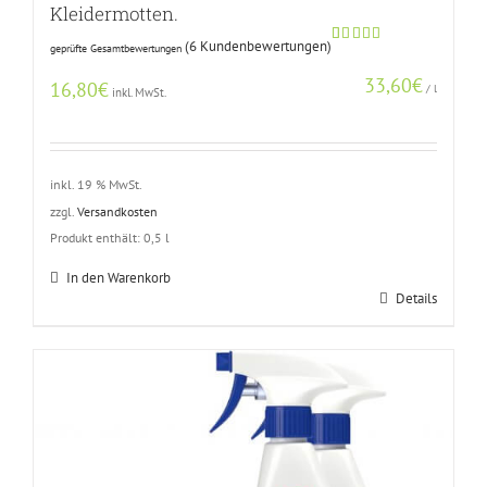
Kleidermotten.
(
6
Kundenbewertungen)
geprüfte Gesamtbewertungen
Bewertet
5
mit
4.60
33,60
€
von 5,
16,80
€
/
l
inkl. MwSt.
basierend
auf
Kundenbewertungen
inkl. 19 % MwSt.
zzgl.
Versandkosten
Produkt enthält: 0,5
l
In den Warenkorb
Details