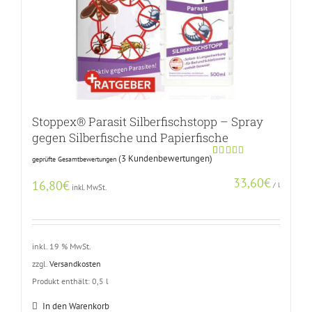
Stoppex® Parasit Silberfischstopp – Spray
gegen Silberfische und Papierfische
(
3
Kundenbewertungen)
geprüfte Gesamtbewertungen
Bewertet
2
mit
5.00
33,60
€
von 5,
16,80
€
/
l
inkl. MwSt.
basierend
auf
Kundenbewertungen
inkl. 19 % MwSt.
zzgl.
Versandkosten
Produkt enthält: 0,5
l
In den Warenkorb