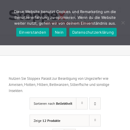
Zum
Inhalt
Diese Website benutzt Cookies und Remarketing um die
springen
Benutzererfahrung zu optimieren. Wenn du die Website
weiter nutzt, gehen wir von deinem Einverständnis aus.
Einverstanden
Nein
Datenschutzerklärung
Nutzen Sie Stoppex Parasit zur Beseitigung von Ungeziefer wie
Ameisen, Motten, Milben, Bettwanzen, Silberfische und sonstige
Insekten.
Sortieren nach
Beliebtheit
Zeige
12 Produkte