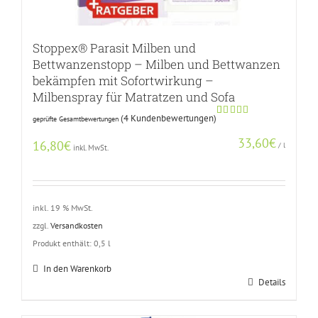
Stoppex® Parasit Milben und
Bettwanzenstopp – Milben und Bettwanzen
bekämpfen mit Sofortwirkung –
Milbenspray für Matratzen und Sofa
(
4
Kundenbewertungen)
geprüfte Gesamtbewertungen
Bewertet
3
mit
5.00
33,60
€
von 5,
16,80
€
/
l
inkl. MwSt.
basierend
auf
Kundenbewertungen
inkl. 19 % MwSt.
zzgl.
Versandkosten
Produkt enthält: 0,5
l
In den Warenkorb
Details