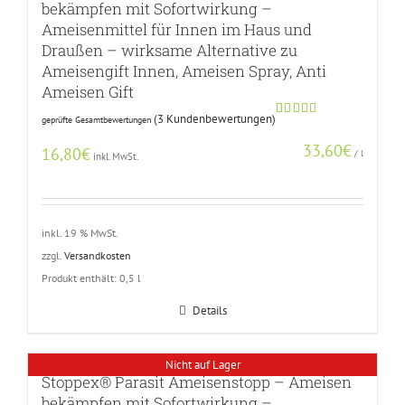
bekämpfen mit Sofortwirkung –
Ameisenmittel für Innen im Haus und
Draußen – wirksame Alternative zu
Ameisengift Innen, Ameisen Spray, Anti
Ameisen Gift
(
3
Kundenbewertungen)
geprüfte Gesamtbewertungen
Bewertet
2
mit
5.00
33,60
€
von 5,
16,80
€
/
l
inkl. MwSt.
basierend
auf
Kundenbewertungen
inkl. 19 % MwSt.
zzgl.
Versandkosten
Produkt enthält: 0,5
l
Details
Nicht auf Lager
Stoppex® Parasit Ameisenstopp – Ameisen
bekämpfen mit Sofortwirkung –