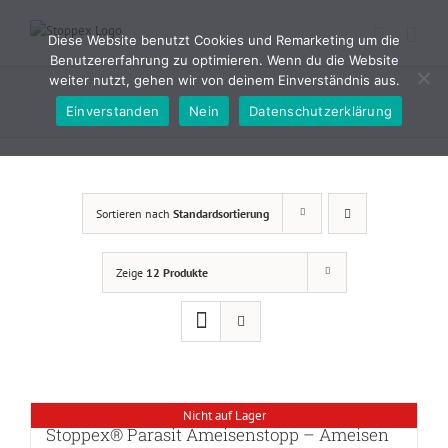
Zum
Inhalt
Diese Website benutzt Cookies und Remarketing um die
springen
Benutzererfahrung zu optimieren. Wenn du die Website
weiter nutzt, gehen wir von deinem Einverständnis aus.
Einverstanden
Nein
Datenschutzerklärung
Sortieren nach
Standardsortierung
Zeige
12 Produkte
Nicht auf Lager
Stoppex® Parasit Ameisenstopp – Ameisen