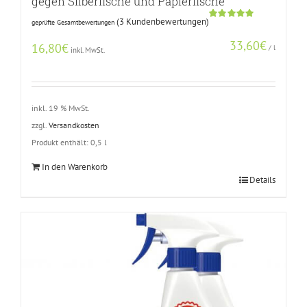
gegen Silberfische und Papierfische
(
3
Kundenbewertungen)
geprüfte Gesamtbewertungen
Bewertet
2
mit
5.00
33,60
€
von 5,
16,80
€
/
l
inkl. MwSt.
basierend
auf
Kundenbewertungen
inkl. 19 % MwSt.
zzgl.
Versandkosten
Produkt enthält: 0,5
l
In den Warenkorb
Details