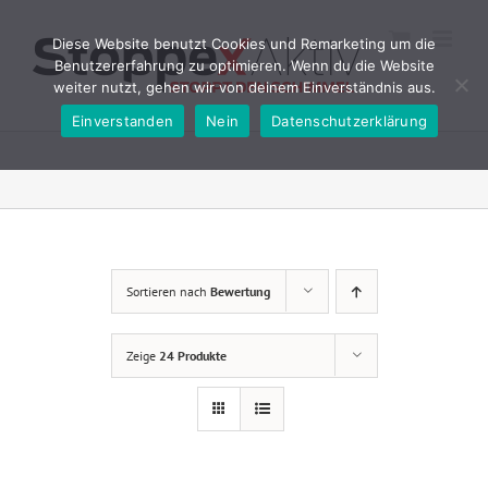
Zum
Inhalt
Diese Website benutzt Cookies und Remarketing um die
springen
Benutzererfahrung zu optimieren. Wenn du die Website
weiter nutzt, gehen wir von deinem Einverständnis aus.
Einverstanden
Nein
Datenschutzerklärung
Sortieren nach
Bewertung
Zeige
24 Produkte