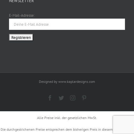
NEWSLETTER
E-Mail-Adresse:
Designed by www.kaplardesigns.com
Facebook
Twitter
Instagram
Pinterest
Alle Preise inkl. der gesetzlichen MwSt.
Die durchgestrichenen Preise entsprechen dem bisherigen Preis in diesem Online-Shop.