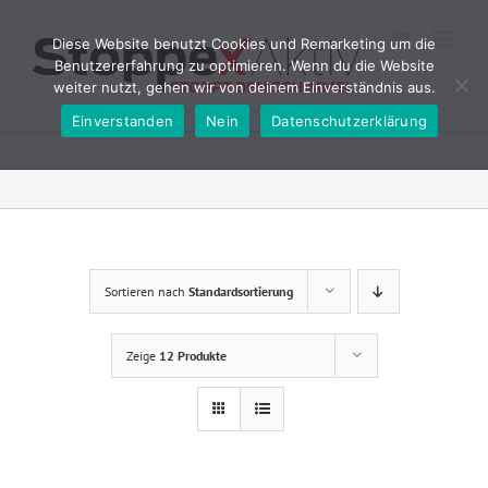
Zum
Inhalt
Diese Website benutzt Cookies und Remarketing um die
springen
Benutzererfahrung zu optimieren. Wenn du die Website
weiter nutzt, gehen wir von deinem Einverständnis aus.
Einverstanden
Nein
Datenschutzerklärung
Sortieren nach
Standardsortierung
Zeige
12 Produkte