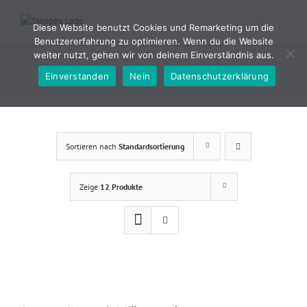
Zum
Inhalt
Diese Website benutzt Cookies und Remarketing um die
springen
Benutzererfahrung zu optimieren. Wenn du die Website
weiter nutzt, gehen wir von deinem Einverständnis aus.
Einverstanden
Nein
Datenschutzerklärung
Sortieren nach
Standardsortierung
Zeige
12 Produkte