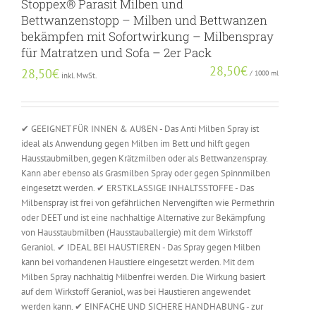
Stoppex® Parasit Milben und
Bettwanzenstopp – Milben und Bettwanzen
bekämpfen mit Sofortwirkung – Milbenspray
für Matratzen und Sofa – 2er Pack
28,50
€
28,50
€
/
1000
ml
inkl. MwSt.
✔ GEEIGNET FÜR INNEN & AUßEN - Das Anti Milben Spray ist
ideal als Anwendung gegen Milben im Bett und hilft gegen
Hausstaubmilben, gegen Krätzmilben oder als Bettwanzenspray.
Kann aber ebenso als Grasmilben Spray oder gegen Spinnmilben
eingesetzt werden. ✔ ERSTKLASSIGE INHALTSSTOFFE - Das
Milbenspray ist frei von gefährlichen Nervengiften wie Permethrin
oder DEET und ist eine nachhaltige Alternative zur Bekämpfung
von Hausstaubmilben (Hausstauballergie) mit dem Wirkstoff
Geraniol. ✔ IDEAL BEI HAUSTIEREN - Das Spray gegen Milben
kann bei vorhandenen Haustiere eingesetzt werden. Mit dem
Milben Spray nachhaltig Milbenfrei werden. Die Wirkung basiert
auf dem Wirkstoff Geraniol, was bei Haustieren angewendet
werden kann. ✔ EINFACHE UND SICHERE HANDHABUNG - zur