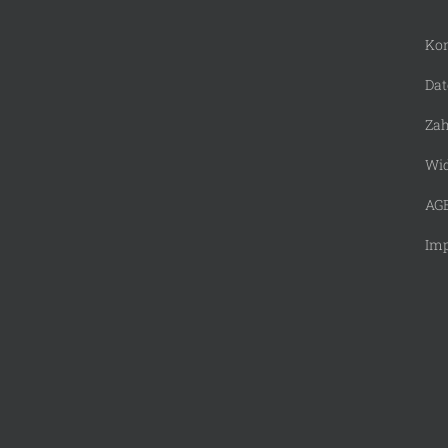
Kon
Dat
Zah
Wid
AG
Im