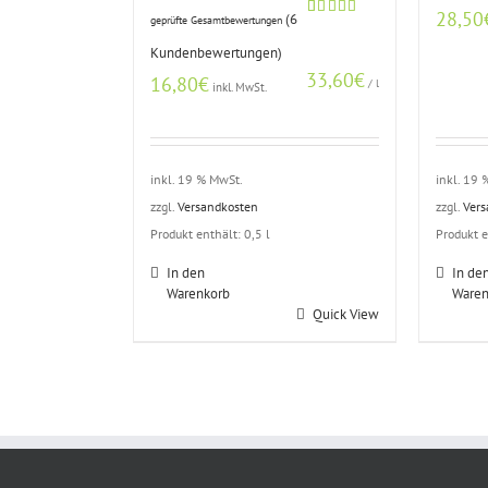
28,50
(
6
geprüfte Gesamtbewertungen
Bewertet
5
mit
4.60
Kundenbewertungen)
von 5,
basierend
33,60
€
16,80
€
/
l
auf
inkl. MwSt.
Kundenbewertungen
inkl. 19 % MwSt.
inkl. 19
zzgl.
Versandkosten
zzgl.
Ver
Produkt enthält: 0,5
l
Produkt 
In den
In de
Warenkorb
Waren
Quick View