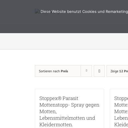
Zum
Inhalt
Diese Website benutzt Cookies und Remarketing 
springen
Sortieren nach
Preis
Zeige
12 Pr
Stoppex® Parasit
Stopp
Mottenstopp- Spray gegen
Motte
Motten,
Motte
Lebensmittelmotten und
Leben
Kleidermotten.
Kleid