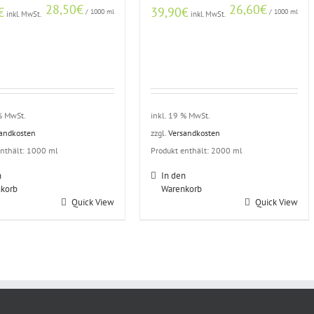
28,50
€
26,60
€
€
39,90
€
/
1000
ml
/
1000
ml
inkl. MwSt.
inkl. MwSt.
 % MwSt.
inkl. 19 % MwSt.
sandkosten
zzgl.
Versandkosten
enthält: 1000
ml
Produkt enthält: 2000
ml
n
In den
korb
Warenkorb
Quick View
Quick View