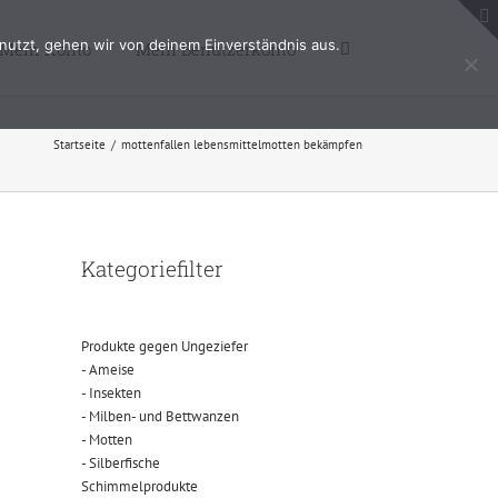
nutzt, gehen wir von deinem Einverständnis aus.
Mein Konto
Mein Benutzerkonto
Startseite
/
mottenfallen lebensmittelmotten bekämpfen
Kategoriefilter
Produkte gegen Ungeziefer
- Ameise
- Insekten
- Milben- und Bettwanzen
- Motten
- Silberfische
Schimmelprodukte