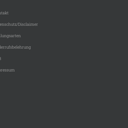
takt
enschutz/Disclaimer
lungsarten
errufsbelehrung
B
pressum