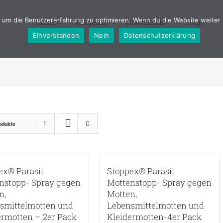
um die Benutzererfahrung zu optimieren. Wenn du die Website weiter 
Home
Ratgeber
Downloads
Shop
Einverstanden
Nein
Datenschutzerklärung
odukte
ex® Parasit
Stoppex® Parasit
nstopp- Spray gegen
Mottenstopp- Spray gegen
n,
Motten,
smittelmotten und
Lebensmittelmotten und
ermotten – 2er Pack
Kleidermotten-4er Pack