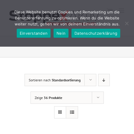
Zum
Inhalt
Diese Website benutzt Cookies und Remarketing um die
springen
Benutzererfahrung zu optimieren. Wenn du die Website
weiter nutzt, gehen wir von deinem Einverständnis aus.
Einverstanden
Nein
Datenschutzerklärung
Sortieren nach
Standardsortierung
Zeige
36 Produkte