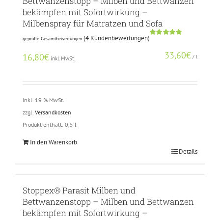
Bettwanzenstopp – Milben und Bettwanzen
bekämpfen mit Sofortwirkung –
Milbenspray für Matratzen und Sofa
(
4
Kundenbewertungen)
geprüfte Gesamtbewertungen
Bewertet
3
mit
5.00
33,60
€
von 5,
16,80
€
/
l
inkl. MwSt.
basierend
auf
Kundenbewertungen
inkl. 19 % MwSt.
zzgl.
Versandkosten
Produkt enthält: 0,5
l
In den Warenkorb
Details
Stoppex® Parasit Milben und
Bettwanzenstopp – Milben und Bettwanzen
bekämpfen mit Sofortwirkung –