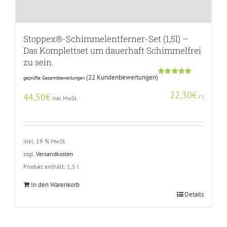
Stoppex®-Schimmelentferner-Set (1,5l) –
Das Komplettset um dauerhaft Schimmelfrei
zu sein.
(
22
Kundenbewertungen)
geprüfte Gesamtbewertungen
Bewertet
21
mit
5.00
22,30
€
von 5,
44,50
€
/
l
inkl. MwSt.
basierend
auf
Kundenbewertungen
inkl. 19 % MwSt.
zzgl.
Versandkosten
Produkt enthält: 1,5
l
In den Warenkorb
Details