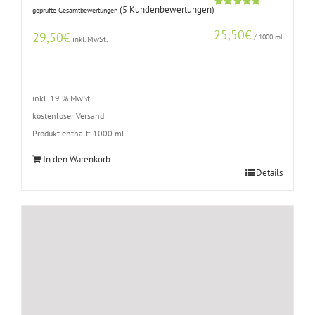
(
5
Kundenbewertungen)
geprüfte Gesamtbewertungen
Bewertet
4
mit
4.75
25,50
€
von 5,
29,50
€
/
1000
ml
inkl. MwSt.
basierend
auf
Kundenbewertungen
inkl. 19 % MwSt.
kostenloser Versand
Produkt enthält: 1000
ml
In den Warenkorb
Details