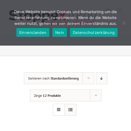
Zum
Inhalt
Diese Website benutzt Cookies und Remarketing um die
springen
Benutzererfahrung zu optimieren. Wenn du die Website
weiter nutzt, gehen wir von deinem Einverständnis aus.
Einverstanden
Nein
Datenschutzerklärung
Sortieren nach
Standardsortierung
Zeige
12 Produkte