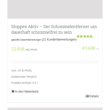
Stoppex Aktiv – Der Schimmelentferner um
dauerhaft schimmelfrei zu sein
(
21
Kundenbewertungen)
geprüfte Gesamtbewertungen
Bewertet
20
mit
5.00
43,60
€
von 5,
22,85
€
/
l
inkl. MwSt.
basierend
auf
Kundenbewertungen
inkl. 19 % MwSt.
kostenloser Versand
Produkt enthält: 0,5
l
In den Warenkorb
Details