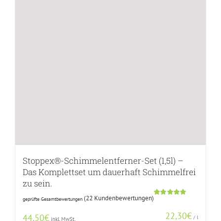
Stoppex®-Schimmelentferner-Set (1,5l) –
Das Komplettset um dauerhaft Schimmelfrei
zu sein.
(
22
Kundenbewertungen)
geprüfte Gesamtbewertungen
Bewertet
21
mit
5.00
22,30
€
von 5,
44,50
€
/
l
inkl. MwSt.