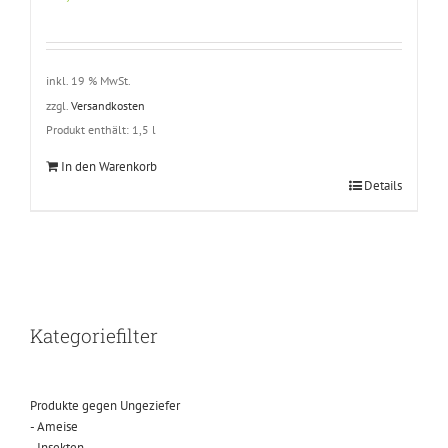
basierend
auf
Kundenbewertungen
inkl. 19 % MwSt.
zzgl.
Versandkosten
Produkt enthält: 1,5
l
In den Warenkorb
Details
Kategoriefilter
Produkte gegen Ungeziefer
- Ameise
- Insekten