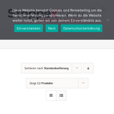
Zum
Inhalt
Diese Website benutzt Cookies und Remarketing um die
springen
Benutzererfahrung zu optimieren. Wenn du die Website
weiter nutzt, gehen wir von deinem Einverständnis aus.
Einverstanden
Nein
Datenschutzerklärung
Sortieren nach
Standardsortierung
Zeige
12 Produkte