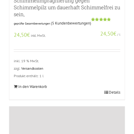
Schimmelimprägnierung gegen
Schimmelpilz um dauerhaft Schimmelfrei zu
sein,
(
5
Kundenbewertungen)
geprüfte Gesamtbewertungen
Bewertet
4
mit
4.75
24,50
€
von 5,
24,50
€
/
l
inkl. MwSt.
basierend
auf
Kundenbewertungen
inkl. 19 % MwSt.
zzgl.
Versandkosten
Produkt enthält: 1
l
In den Warenkorb
Details