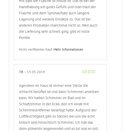
mir, dass die Flasche so robust ist: Das ist bei der
Handhabung ein gutes Gefühl und man traut der
Flasche und dem Sprühaufsatz auch längere
Lagerung und weitere Einsätze zu. Das ist bei
anderen Produkten manchmal nicht so. Weil auch
die Lieferung sehr schnell ging, gibt es volle
Punkte.
Nicht verifizierter Kauf.
Mehr Informationen
TB
–
13.05.2019
Bewertet
mit
5
von 5
irgendwo im Haus ist immer eine Stelle die
schlecht belüftet ist und dann Schimmel ansetzen
kann. Wir hatten Schimmel im Bad und im
Schlafzimmer in der Ecke, den ich vorab mit
Schimmelentferner beseitigt hatte. Aufgrund der
Luftfeuchtigkeit gibt es Stellen bei uns die echt
kritisch sind hinsichtlich Schimmel. Ich hab das
dann präventiv angewendet und es tut was es soll.