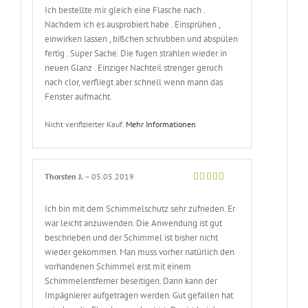
5
Ich bestellte mir gleich eine Flasche nach .
Nachdem ich es ausprobiert habe . Einsprühen ,
einwirken lassen , bißchen schrubben und abspülen
fertig . Super Sache. Die fugen strahlen wieder in
neuen Glanz . Einziger Nachteil strenger geruch
nach clor, verfliegt aber schnell wenn mann das
Fenster aufmacht.
Nicht verifizierter Kauf.
Mehr Informationen
Thorsten J.
–
05.05.2019
Bewertet
mit
5
von 5
Ich bin mit dem Schimmelschutz sehr zufrieden. Er
war leicht anzuwenden. Die Anwendung ist gut
beschrieben und der Schimmel ist bisher nicht
wieder gekommen. Man muss vorher natürlich den
vorhandenen Schimmel erst mit einem
Schimmelentferner beseitigen. Dann kann der
Impägnierer aufgetragen werden. Gut gefallen hat