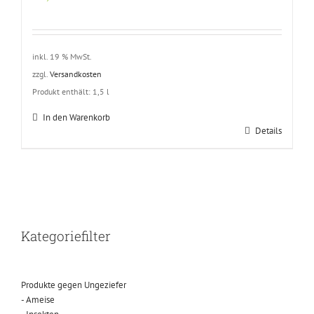
basierend
auf
Kundenbewertungen
inkl. 19 % MwSt.
zzgl.
Versandkosten
Produkt enthält: 1,5
l
In den Warenkorb
Details
Kategoriefilter
Produkte gegen Ungeziefer
- Ameise