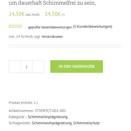
um dauerhaft Schimmelfrei zu sein,
24,50
€
24,50
€
/
l
inkl. MwSt.
(
5
Kundenbewertungen)
geprüfte Gesamtbewertungen
Bewertet
4
mit
4.75
inkl. 19 % MwSt.
zzgl.
Versandkosten
von 5,
basierend
auf
Kundenbewertungen
IN DEN WARENKORB
Stoppex
Protect-
1L
vorbeugende
Schimmelimprägnierung
gegen
Produkt enthält: 1
l
Schimmelpilz
Artikelnummer:
STXPRTCT-001-001
um
Kategorie:
- Schimmelimprägnierung
dauerhaft
Schlagwörter:
Schimmelimprägnierung
,
Schimmelschutz
Schimmelfrei
zu