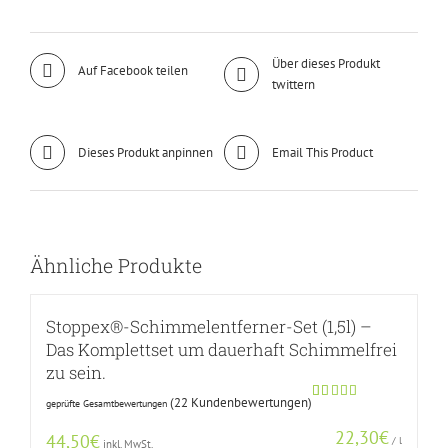
Über dieses Produkt
Auf Facebook teilen
twittern
Dieses Produkt anpinnen
Email This Product
Ähnliche Produkte
Stoppex®-Schimmelentferner-Set (1,5l) –
Das Komplettset um dauerhaft Schimmelfrei
zu sein.
(
22
Kundenbewertungen)
geprüfte Gesamtbewertungen
Bewertet
21
mit
5.00
22,30
€
von 5,
44,50
€
/
l
inkl. MwSt.