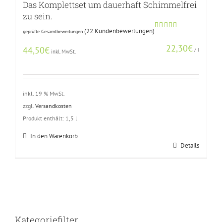
Das Komplettset um dauerhaft Schimmelfrei
zu sein.
(
22
Kundenbewertungen)
geprüfte Gesamtbewertungen
Bewertet
21
mit
5.00
22,30
€
von 5,
44,50
€
/
l
inkl. MwSt.
basierend
auf
Kundenbewertungen
inkl. 19 % MwSt.
zzgl.
Versandkosten
Produkt enthält: 1,5
l
In den Warenkorb
Details
Kategoriefilter