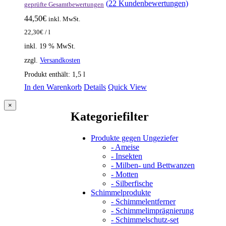
(
22
Kundenbewertungen)
geprüfte Gesamtbewertungen
44,50
€
inkl. MwSt.
22,30
€
/
l
inkl. 19 % MwSt.
zzgl.
Versandkosten
Produkt enthält: 1,5
l
In den Warenkorb
Details
Quick View
Close
×
product
Kategoriefilter
quick
view
Produkte gegen Ungeziefer
- Ameise
- Insekten
- Milben- und Bettwanzen
- Motten
- Silberfische
Schimmelprodukte
- Schimmelentferner
- Schimmelimprägnierung
- Schimmelschutz-set