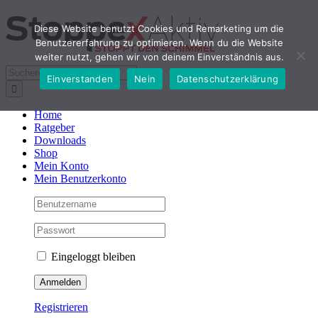
Zum
Inhalt
Diese Website benutzt Cookies und Remarketing um die
springen
Benutzererfahrung zu optimieren. Wenn du die Website
weiter nutzt, gehen wir von deinem Einverständnis aus.
Suche
Einverstanden
Nein
Datenschutzerklärung
nach:
Home
Ratgeber
Downloads
Shop
Mein Konto
Mein Benutzerkonto
Eingeloggt bleiben
Registrieren