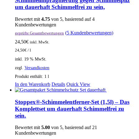
Schimmelimprägnierung gegen Schimmelpilz
um dauerhaft Schimmelfrei zu sein,
Bewertet mit
4.75
von 5, basierend auf
4
Kundenbewertungen
(
5
Kundenbewertungen)
geprüfte Gesamtbewertungen
24,50
€
inkl. MwSt.
24,50
€
/
l
inkl. 19 % MwSt.
zzgl.
Versandkosten
Produkt enthält: 1
l
In den Warenkorb
Details
Quick View
Stoppex®-Schimmelentferner-Set (1,5l) – Das
Komplettset um dauerhaft Schimmelfrei zu
sein.
Bewertet mit
5.00
von 5, basierend auf
21
Kundenbewertungen