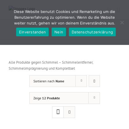
Zum
Inhalt
Diese Website benutzt Cookies und Remarketing um die
springen
Benutzererfahrung zu optimieren. Wenn du die Website
weiter nutzt, gehen wir von deinem Einverständnis aus.
Einverstanden
Nein
Datenschutzerklärung
Alle Produkte gegen Schimmel – Schimmelentferner,
Schimmelimprägnierung und Komplettset
Sortieren nach
Name
Zeige
12 Produkte