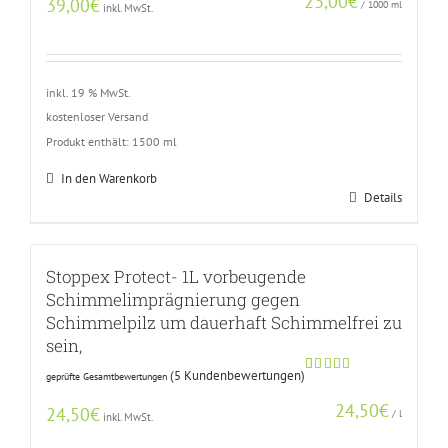
23,00
€
39,00
€
/
1000
ml
inkl. MwSt.
inkl. 19 % MwSt.
kostenloser Versand
Produkt enthält: 1500
ml
In den Warenkorb
Details
Stoppex Protect- 1L vorbeugende
Schimmelimprägnierung gegen
Schimmelpilz um dauerhaft Schimmelfrei zu
sein,
(
5
Kundenbewertungen)
geprüfte Gesamtbewertungen
Bewertet
4
mit
4.75
24,50
€
von 5,
24,50
€
/
l
inkl. MwSt.
basierend
auf
Kundenbewertungen