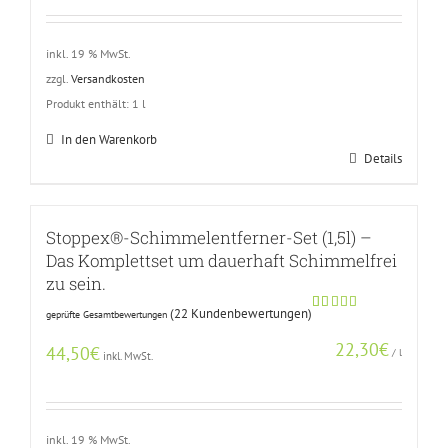
inkl. 19 % MwSt.
zzgl.
Versandkosten
Produkt enthält: 1
l
In den Warenkorb
Details
Stoppex®-Schimmelentferner-Set (1,5l) –
Das Komplettset um dauerhaft Schimmelfrei
zu sein.
(
22
Kundenbewertungen)
geprüfte Gesamtbewertungen
Bewertet
21
mit
5.00
22,30
€
von 5,
44,50
€
/
l
inkl. MwSt.
basierend
auf
Kundenbewertungen
inkl. 19 % MwSt.