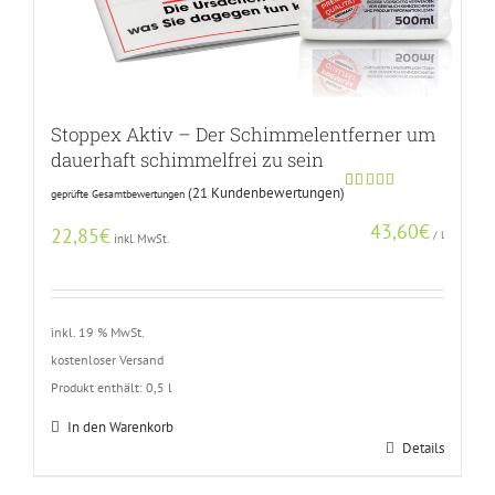
Stoppex Aktiv – Der Schimmelentferner um
dauerhaft schimmelfrei zu sein
(
21
Kundenbewertungen)
geprüfte Gesamtbewertungen
Bewertet
20
mit
5.00
43,60
€
von 5,
22,85
€
/
l
inkl. MwSt.
basierend
auf
Kundenbewertungen
inkl. 19 % MwSt.
kostenloser Versand
Produkt enthält: 0,5
l
In den Warenkorb
Details