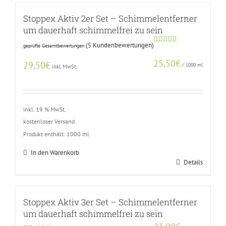
Stoppex Aktiv 2er Set – Schimmelentferner
um dauerhaft schimmelfrei zu sein
(
5
Kundenbewertungen)
geprüfte Gesamtbewertungen
Bewertet
4
mit
4.75
25,50
€
von 5,
29,50
€
/
1000
ml
inkl. MwSt.
basierend
auf
Kundenbewertungen
inkl. 19 % MwSt.
kostenloser Versand
Produkt enthält: 1000
ml
In den Warenkorb
Details
Stoppex Aktiv 3er Set – Schimmelentferner
um dauerhaft schimmelfrei zu sein